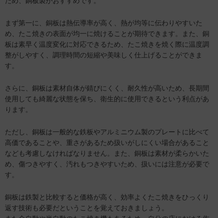
ため、銅板製がおすすめです。
まず第一に、銅板は熱伝導率が高く、熱が均等に伝わりやすいた
め、たこ焼きの表面が均一に焼けることが期待できます。また、銅
板は素早く温度変化に対応できるため、たこ焼きを焼く際に温度調
整がしやすく、調理時間の短縮や美味しく仕上げることができま
す。
さらに、銅板は素材自体が錆びにくく、耐久性が高いため、長期間
使用しても綺麗な状態を保ち、衛生的に使用できるという利点があ
ります。
ただし、銅板は一般的な鉄板やアルミニウム製のプレートに比べて
高価であることや、重さがあるため扱いがしにくい場合があること
なども考慮しなければなりません。また、銅板は素材が柔らかいた
め、傷つきやすく、汚れもつきやすいため、扱いには注意が必要で
す。
銅板は鉄製と比較すると価格が高く、効率よくたこ焼きをひっくり
返す技術も必要だということを覚えておきましょう。