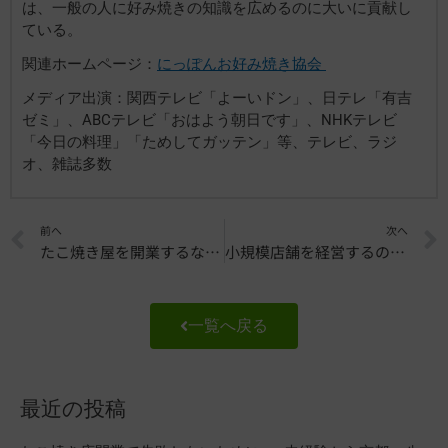
は、一般の人に好み焼きの知識を広めるのに大いに貢献し
ている。
関連ホームページ：
にっぽんお好み焼き協会
メディア出演：関西テレビ「よーいドン」、日テレ「有吉
ゼミ」、ABCテレビ「おはよう朝日です」、NHKテレビ
「今日の料理」「ためしてガッテン」等、テレビ、ラジ
オ、雑誌多数
Prev
前へ
次へ
たこ焼き屋を開業するならたこ焼き教室へ
小規模店舗を経営するのに必要なことは？
一覧へ戻る
最近の投稿