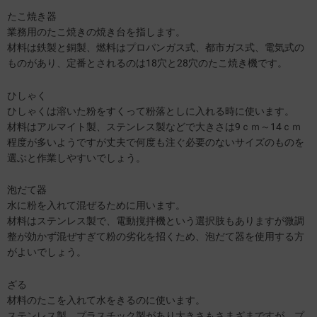
たこ焼き器
業務用のたこ焼きの焼き台を指します。
材料は鉄製と銅製、燃料はプロパンガス式、都市ガス式、電気式の
ものがあり、定番とされるのは18穴と28穴のたこ焼き機です。
ひしゃく
ひしゃくは溶いた粉をすくって粉落としに入れる時に使います。
材料はアルマイト製、ステンレス製などで大きさは9ｃｍ～14ｃｍ
程度が多いようですが丈夫で何度も注ぐ必要のないサイズのものを
選ぶと作業しやすいでしょう。
泡だて器
水に粉を入れて混ぜるために用います。
材料はステンレス製で、電動撹拌機という選択肢もありますが微調
整が効かず混ぜすぎて粉の劣化を招くため、泡だて器を使用する方
がよいでしょう。
ざる
材料のたこを入れて水をきるのに使います。
ステンレス製、プラスチック製があり大きさもさまざまですが、プ