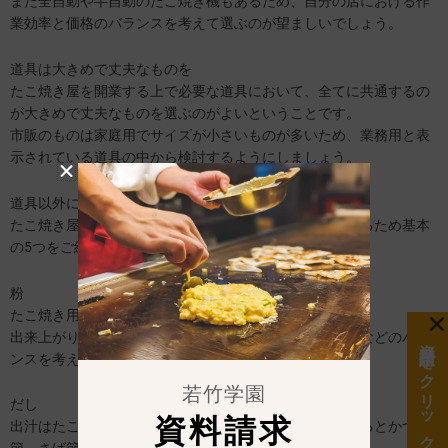
また全自動や半自動のたこ焼き機もあるため、自分の店における作
業効率と価格のバランスを考えて選ぶのが望ましいでしょう。
道具は大きめで丈夫なものを
たこ焼き屋を開業する上で必要な道具において、全てに共通するの
が大きめで丈夫なものを選ぶのがよいということです。
市販のものは家庭用でサイズが小さいものが多いため、業務用と表
示されている道具の中から検討するようにしましょう。
道具以外にたこ焼き屋を開業する為に必要なもの
たこ焼き屋を開業するには道具以外にも材料が必要となるため基本
の5つをご紹介します。
粉
たこ焼き用のミックス粉のことです。
出来上がりの食感、自分の出したい味が出せるか、費用などのバラ
資料請求をクリック
ンスを考えて選ぶのが望ましいでしょう。
若竹学園
だし
資料請求
出汁はたこ焼き粉に含まれていますが、成分表をよく見るとかつお