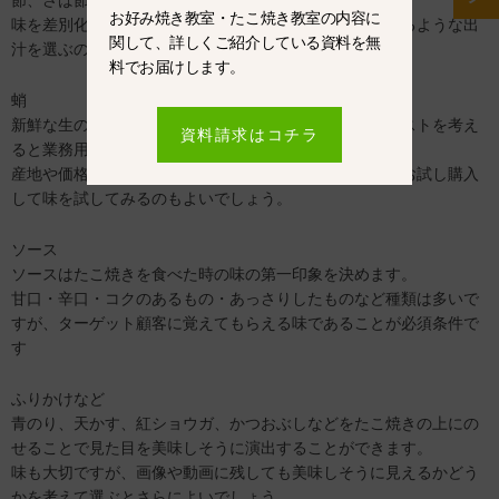
節、さば節、昆布など種類が豊富です。
お好み焼き教室・たこ焼き教室の内容に
味を差別化する上で大切な部分なので、店の個性が出せるような出
関して、詳しくご紹介している資料を無
汁を選ぶのがよいでしょう。
料でお届けします。
蛸
新鮮な生の蛸を使用すると味はよいですが、仕込みやコストを考え
資料請求はコチラ
ると業務用の冷凍蛸を使用することも多いようです。
産地や価格の選択肢は多いので、小さいサイズのものをお試し購入
して味を試してみるのもよいでしょう。
ソース
ソースはたこ焼きを食べた時の味の第一印象を決めます。
甘口・辛口・コクのあるもの・あっさりしたものなど種類は多いで
すが、ターゲット顧客に覚えてもらえる味であることが必須条件で
す
ふりかけなど
青のり、天かす、紅ショウガ、かつおぶしなどをたこ焼きの上にの
せることで見た目を美味しそうに演出することができます。
味も大切ですが、画像や動画に残しても美味しそうに見えるかどう
かを考えて選ぶとさらによいでしょう。