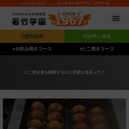
内
お好み焼き教室・たこ焼き教室の専門学校｜若竹学園
容
を
ス
キ
ッ
資料請求
お申し込み
プ
お好み焼きコース
たこ焼きコース
たこ焼き屋を開業するのに必要な道具って？