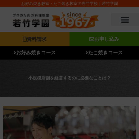
内
お好み焼き教室・たこ焼き教室の専門学校｜若竹学園
容
を
ス
キ
ッ
資料請求
お申し込み
プ
お好み焼きコース
たこ焼きコース
小規模店舗を経営するのに必要なことは？