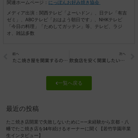
関連ホームページ：
にっぽんお好み焼き協会
メディア出演：関西テレビ「よーいドン」、日テレ「有吉
ゼミ」、ABCテレビ「おはよう朝日です」、NHKテレビ
「今日の料理」「ためしてガッテン」等、テレビ、ラジ
オ、雑誌多数
Prev
前へ
次へ
たこ焼き屋を開業するのに必要な道具って？
飲食店を安く開業したい！コツを紹介！
一覧へ戻る
最近の投稿
たこ焼き店開業で失敗しないために——未経験から京都・八
幡でたこ焼き店を14年続けるオーナーに聞く【若竹学園卒業
生インタビュー】