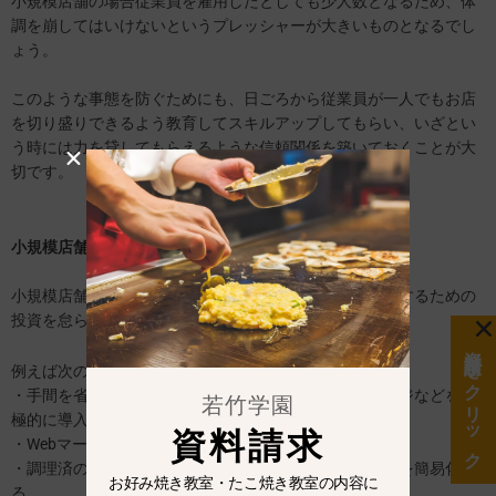
小規模店舗の場合従業員を雇用したとしても少人数となるため、体
調を崩してはいけないというプレッシャーが大きいものとなるでし
ょう。
このような事態を防ぐためにも、日ごろから従業員が一人でもお店
を切り盛りできるよう教育してスキルアップしてもらい、いざとい
う時には力を貸してもらえるような信頼関係を築いておくことが大
切です。
小規模店舗を経営する際のポイント
小規模店舗を経営する際のポイントは、効率良く経営をするための
投資を怠らないことだと言えます。
資料請求をクリック
例えば次のような工夫ができるでしょう。
・手間を省くことのできる食器洗浄機、フライヤー、レジなどを積
若竹学園
極的に導入する
資料請求
・Webマーケティングを積極的に活用する
・調理済の食材を使うなどして、料理のオペレーションを簡易化す
お好み焼き教室・たこ焼き教室の内容に
る