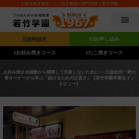
内
お好み焼き教室・たこ焼き教室の専門学校｜若竹学園
容
を
ス
キ
ッ
資料請求
お申し込み
プ
お好み焼きコース
たこ焼きコース
お好み焼き未経験から開業して失敗しないために——大阪吹田・野の
香オーナーから学ぶ「続けるための正直さ」【若竹学園卒業生イン
タビュー】