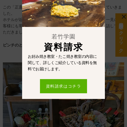
この「正直さ」がお店の信頼感につながり、常連客が増えていきま
した。
ホテルが近くにあるため一見のお客様も多いのですが、「一見のお
資料請求をクリック
客様にも常連と同じ接客をする」という姿勢を崩さないと話してい
ただきました。
若竹学園
資料請求
ピンチのときこそ、変
わ
るサイン
お好み焼き教室・たこ焼き教室の内容に
関して、詳しくご紹介している資料を無
料でお届けします。
資料請求はコチラ