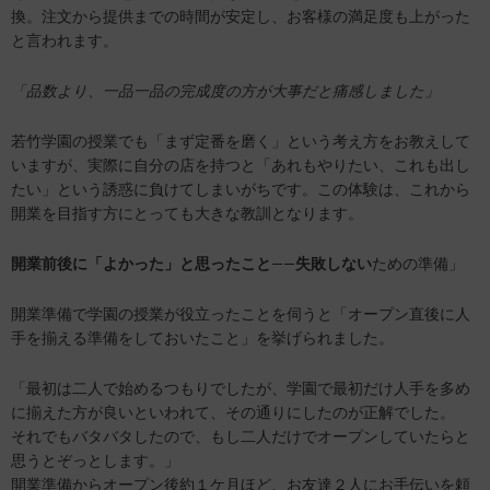
換。注文から提供までの時間が安定し、お客様の満足度も上がった
と言われます。
「品数より、一品一品の完成度の方が大事だと痛感しました」
若竹学園の授業でも「まず定番を磨く」という考え方をお教えして
いますが、実際に自分の店を持つと「あれもやりたい、これも出し
たい」という誘惑に負けてしまいがちです。この体験は、これから
開業を目指す方にとっても大きな教訓となります。
開業前後に「よかった」と思ったこと
——
失敗しない
ための準備」
開業準備で学園の授業が役立ったことを伺うと「オープン直後に人
手を揃える準備をしておいたこと」を挙げられました。
「最初は二人で始めるつもりでしたが、学園で最初だけ人手を多め
に揃えた方が良いといわれて、その通りにしたのが正解でした。
それでもバタバタしたので、もし二人だけでオープンしていたらと
思うとぞっとします。」
開業準備からオープン後約１ケ月ほど、お友達２人にお手伝いを頼