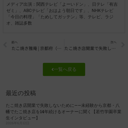
メディア出演：関西テレビ「よーいドン」、日テレ「有吉
ゼミ」、ABCテレビ「おはよう朝日です」、NHKテレビ
「今日の料理」「ためしてガッテン」等、テレビ、ラジ
オ、雑誌多数
Prev
前へ
次へ
たこ焼き雅庵 | 京都府（八幡）
たこ焼き店開業で失敗しないために——未経験から京都・八幡でたこ焼き店を14年続けるオーナーに聞く【若竹学園卒業生インタビュー】
一覧へ戻る
最近の投稿
たこ焼き店開業で失敗しないために——未経験から京都・八
幡でたこ焼き店を14年続けるオーナーに聞く【若竹学園卒業
生インタビュー】
2026年6月12日