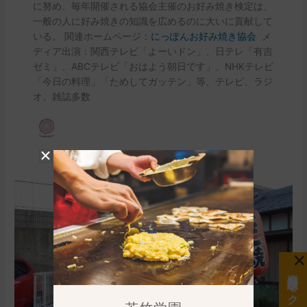
に努め、毎年開催される協会主催のお好み焼き検定は、
一般の人に好み焼きの知識を広めるのに大いに貢献して
いる。 関連ホームページ：
にっぽんお好み焼き協会
メ
ディア出演：関西テレビ「よーいドン」、日テレ「有吉
ゼミ」、ABCテレビ「おはよう朝日です」、NHKテレビ
「今日の料理」「ためしてガッテン」等、テレビ、ラジ
オ、雑誌多数
車
（キ
ッ
チ
ン
カ
資料請求をクリック
ー）
で