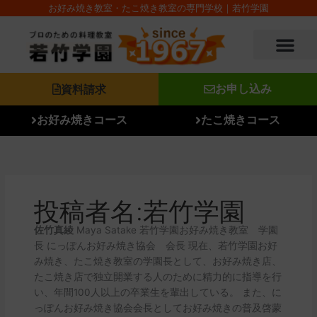
内
お好み焼き教室・たこ焼き教室の専門学校｜若竹学園
容
を
ス
キ
ッ
資料請求
お申し込み
プ
お好み焼きコース
たこ焼きコース
投稿者名:若竹学園
佐竹真綾
Maya Satake 若竹学園お好み焼き教室 学園
長 にっぽんお好み焼き協会 会長 現在、若竹学園お好
み焼き、たこ焼き教室の学園長として、お好み焼き店、
たこ焼き店で独立開業する人のために精力的に指導を行
い、年間100人以上の卒業生を輩出している。 また、に
っぽんお好み焼き協会会長としてお好み焼きの普及啓蒙