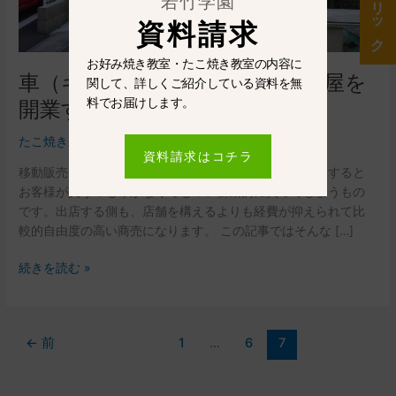
若竹学園
た
資料請求
こ
焼
き
お好み焼き教室・たこ焼き教室の内容に
車（キッチンカー）でたこ焼き屋を
屋
関して、詳しくご紹介している資料を無
を
料でお届けします。
開業するには？
開
業
たこ焼き屋
/
若竹学園
資料請求はコチラ
す
移動販売で行う飲食店は車を目立つようにディスプレイすると
る
お客様が買うつもりがなくてもつい衝動的に買ってしまうもの
に
です。出店する側も、店舗を構えるよりも経費が抑えられて比
は？
較的自由度の高い商売になります。 この記事ではそんな […]
続きを読む »
←
前
1
…
6
7