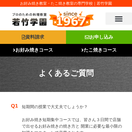
内
お好み焼き教室・たこ焼き教室の専門学校｜若竹学園
容
を
ス
キ
ッ
資料請求
お申し込み
プ
お好み焼きコース
たこ焼きコース
よくあるご質問
Q1
短期間の授業で大丈夫でしょうか？
お好み焼き短期集中コースでは、皆さん３日間で店舗
で出せるお好み焼きの焼き方と 開業に必要な最小限の