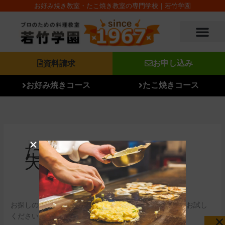
内
検
お好み焼き教室・たこ焼き教室の専門学校｜若竹学園
容
索
を
対
ス
象:
キ
ッ
資料請求
お申し込み
プ
お好み焼きコース
たこ焼きコース
たこ焼き屋 開業
失敗
お探しのコンテンツを見つけられませんでした。検索をお試し
ください。