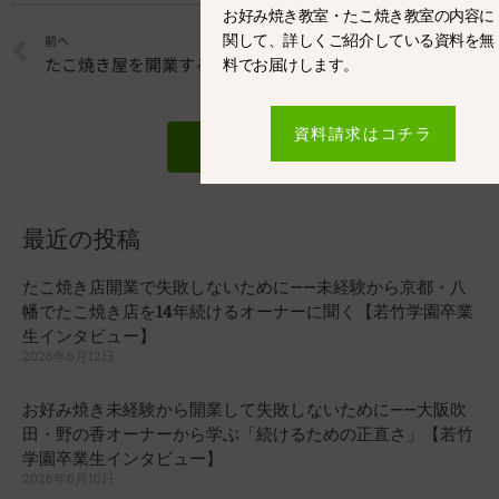
お好み焼き教室・たこ焼き教室の内容に
Prev
前へ
次へ
関して、詳しくご紹介している資料を無
たこ焼き屋を開業するならたこ焼き教室へ
飲食店を安く開業したい！コツを紹介！
料でお届けします。
資料請求はコチラ
一覧へ戻る
最近の投稿
たこ焼き店開業で失敗しないために——未経験から京都・八
幡でたこ焼き店を14年続けるオーナーに聞く【若竹学園卒業
生インタビュー】
2026年6月12日
お好み焼き未経験から開業して失敗しないために——大阪吹
田・野の香オーナーから学ぶ「続けるための正直さ」【若竹
学園卒業生インタビュー】
2026年6月10日