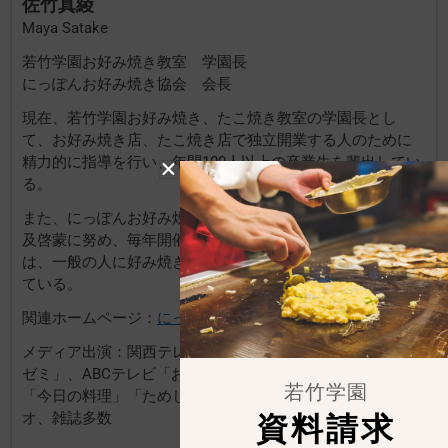
佐竹真綾
Maya Satake
若竹学園お好み焼き教室 学園長
にっぽんお好み焼き協会 会長
現在、若竹学園お好み焼き、たこ焼き教室の学園長とし
て、お好み焼き店、たこ焼き店で独立開業する人のために
精力的に指導を行い、年間100人以上の卒業生を輩出してい
る。
また、にっぽんお好み焼き協会会長としてお好み焼きの普
及啓蒙に努め、毎年開催される協会主催のお好み焼き検定
は、一般の人に好み焼きの知識を広めるのに大いに貢献し
ている。
関連ホームページ：
にっぽんお好み焼き協会
メディア出演：関西テレビ「よーいドン」、日テレ「有吉
ゼミ」、ABCテレビ「おはよう朝日です」、NHKテレビ
若竹学園
「今日の料理」「ためしてガッテン」等、テレビ、ラジ
資料請求
オ、雑誌多数