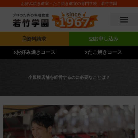
内
お好み焼き教室・たこ焼き教室の専門学校｜若竹学園
容
を
ス
キ
ッ
資料請求
お申し込み
プ
お好み焼きコース
たこ焼きコース
小規模店舗を経営するのに必要なことは？