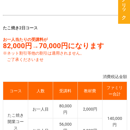
資料請求をクリック
たこ焼き2日コース
お一人当たりの受講料が
82,000円→70
,000円になります
※ネット割引等他の割引は適用されません。
ご了承くださいませ
消費税込金額
ファミリ
コース
人数
受講料
教材費
ー合計
80,000
お一人目
2,000円
円
たこ焼き
140,000
開業コー
56,000
円
ス