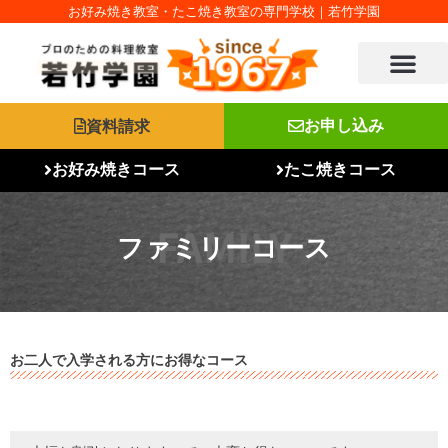
内
お好み焼き教室・たこ焼き教室の専門学校｜若竹学園
容
を
ス
キ
ッ
資料請求
お申し込み
プ
お好み焼きコース
たこ焼きコース
ファミリーコース
お二人で入学される方にお得なコース