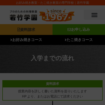
内
お好み焼き教室・たこ焼き教室の専門学校｜若竹学園
容
を
ス
キ
ッ
資料請求
お申し込み
プ
お好み焼きコース
たこ焼きコース
入学までの流れ
資料請求
授業内容を詳しく書いた資料を送りいたします
HP より、またはお電話にて請求ください