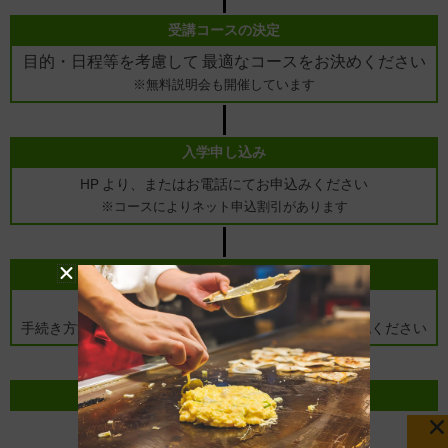
受講コースの決定
目的・日程等を考慮して
最適なコースをお決めください
※無料説明会も開催しています
入学申し込み
HP より、またはお電話にてお申込みください
※コースによりネット申込割引があります
入学手続き
お申込み後入学確認書を郵送いたします
手続き方法、当日のご案内を同封していますのでご確認ください
入学・受講