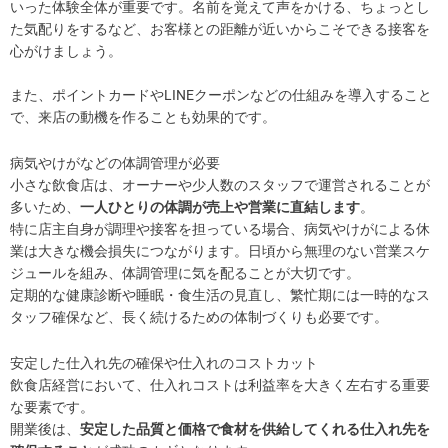
いった体験全体が重要です。名前を覚えて声をかける、ちょっとし
た気配りをするなど、お客様との距離が近いからこそできる接客を
心がけましょう。
また、ポイントカードやLINEクーポンなどの仕組みを導入すること
で、来店の動機を作ることも効果的です。
病気やけがなどの体調管理が必要
小さな飲食店は、オーナーや少人数のスタッフで運営されることが
多いため、
一人ひとりの体調が売上や営業に直結します
。
特に店主自身が調理や接客を担っている場合、病気やけがによる休
業は大きな機会損失につながります。日頃から無理のない営業スケ
ジュールを組み、体調管理に気を配ることが大切です。
定期的な健康診断や睡眠・食生活の見直し、繁忙期には一時的なス
タッフ確保など、長く続けるための体制づくりも必要です。
安定した仕入れ先の確保や仕入れのコストカット
飲食店経営において、仕入れコストは利益率を大きく左右する重要
な要素です。
開業後は、
安定した品質と価格で食材を供給してくれる仕入れ先を