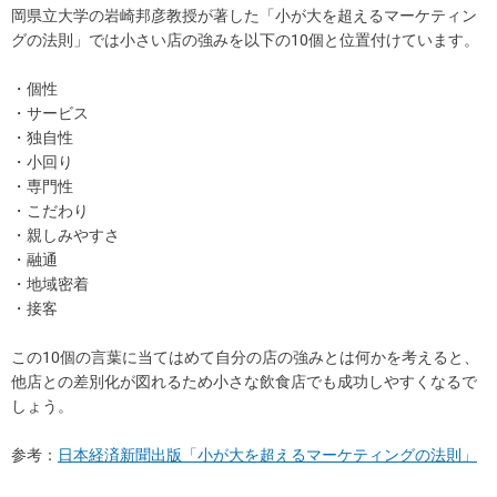
岡県立大学の岩崎邦彦教授が著した「小が大を超えるマーケティン
グの法則」では小さい店の強みを以下の10個と位置付けています。
・個性
・サービス
・独自性
・小回り
・専門性
・こだわり
・親しみやすさ
・融通
・地域密着
・接客
この10個の言葉に当てはめて自分の店の強みとは何かを考えると、
他店との差別化が図れるため小さな飲食店でも成功しやすくなるで
しょう。
参考：
日本経済新聞出版「小が大を超えるマーケティングの法則」