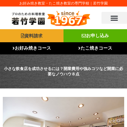
内
お好み焼き教室・たこ焼き教室の専門学校｜若竹学園
容
を
ス
キ
ッ
資料請求
お申し込み
プ
お好み焼きコース
たこ焼きコース
小さな飲食店を成功させるには？開業費用や強みコツなど開業に必
要なノウハウ８点