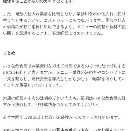
確保すること
が成功のカギとなります。
また、複数の仕入れ業者を比較したり、業務用食材の仕入れに切り
替えたりすることで、コストカットにもつながります。季節や仕入
れ価格の変動に柔軟に対応できるよう、メニューの調整や食材の使
い回しを意識することも、安定経営には欠かせません。
まとめ
小さな飲食店は開業費用を抑えて出店できるのでそれだけ成功する
のには有利だと言えますが、メニュー単価の決め方やコンセプトに
工夫を凝らし、運転資金を節約しながら少しずつ顧客を増やしてい
くことが重要だとわかりました。
お店の経営をするのは初めてという人も、最初は小さな飲食店の経
営から挑戦して、ぜひ成功をつかんでみてください。
若竹学園では90％以上の方が未経験からスタートされています。
お好み焼きやたこ焼き作りの
基本やポイントをしっかり学ん
でいた