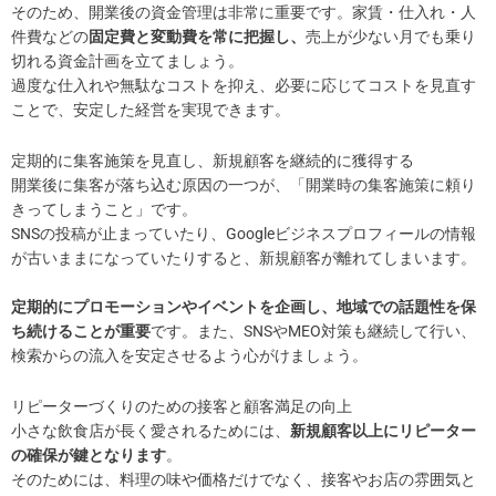
そのため、開業後の資金管理は非常に重要です。家賃・仕入れ・人
件費などの
固定費と変動費を常に把握し、
売上が少ない月でも乗り
切れる資金計画を立てましょう。
過度な仕入れや無駄なコストを抑え、必要に応じてコストを見直す
ことで、安定した経営を実現できます。
定期的に集客施策を見直し、新規顧客を継続的に獲得する
開業後に集客が落ち込む原因の一つが、「開業時の集客施策に頼り
きってしまうこと」です。
SNSの投稿が止まっていたり、Googleビジネスプロフィールの情報
が古いままになっていたりすると、新規顧客が離れてしまいます。
定期的にプロモーションやイベントを企画し、地域での話題性を保
ち続けることが重要
です。また、SNSやMEO対策も継続して行い、
検索からの流入を安定させるよう心がけましょう。
リピーターづくりのための接客と顧客満足の向上
小さな飲食店が長く愛されるためには、
新規顧客以上にリピーター
の確保が鍵となります
。
そのためには、料理の味や価格だけでなく、接客やお店の雰囲気と