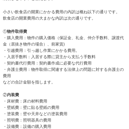
小さい飲食店の開業にかかる費用の内訳は概ね以下の通りです。
飲食店の開業費用の大まかな内訳は次の通りです。
①
物件取得費
・購入費用：物件の購入価格（保証金、礼金、仲介手数料、譲渡代
金（居抜き物件の場合）、前家賃)
・引越費用：引っ越し作業にかかる費用。
・入居手数料：入居する際に貸主から支払う手数料
・契約書代行費用：契約書作成に必要な代行費用
・弁護士費用：物件取得に関連する法律上の問題に対する弁護士の
費用
などの合計金額を指します。
②
内装費
・床材費：床の材料費用
・壁紙費：壁に貼る壁紙の費用
・塗装費：壁や天井などの塗装費用
・照明費：照明器具の費用
・設備費：設備の購入費用