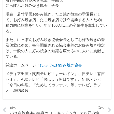
にっぽんお好み焼き協会 会長
現在、若竹学園お好み焼き、たこ焼き教室の学園長とし
て、お好み焼き店、たこ焼き店で独立開業する人のために
精力的に指導を行い、年間100人以上の卒業生を輩出してい
る。
また、にっぽんお好み焼き協会会長としてお好み焼きの普
及啓蒙に努め、毎年開催される協会主催のお好み焼き検定
は、一般の人に好み焼きの知識を広めるのに大いに貢献し
ている。
関連ホームページ：
にっぽんお好み焼き協会
メディア出演：関西テレビ「よーいドン」、日テレ「有吉
ゼミ」、ABCテレビ「おはよう朝日です」、NHKテレビ
「今日の料理」「ためしてガッテン」等、テレビ、ラジ
オ、雑誌多数
Prev
前へ
次へ
小さな飲食店の集客のコツとは？
キッチンカーでお好み焼き屋を開業するには？準備から開業まで