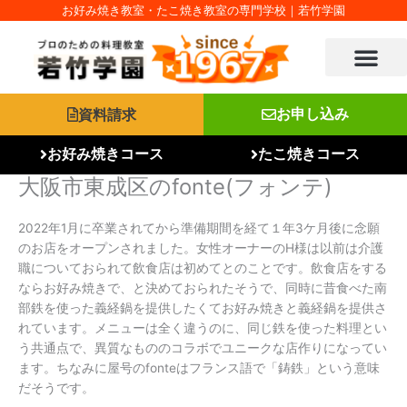
内
お好み焼き教室・たこ焼き教室の専門学校｜若竹学園
容
を
ス
キ
ッ
資料請求
お申し込み
プ
お好み焼きコース
たこ焼きコース
大阪市東成区のfonte(フォンテ)
2022年1月に卒業されてから準備期間を経て１年3ケ月後に念願
のお店をオープンされました。女性オーナーのH様は以前は介護
職についておられて飲食店は初めてとのことです。飲食店をする
ならお好み焼きで、と決めておられたそうで、同時に昔食べた南
部鉄を使った義経鍋を提供したくてお好み焼きと義経鍋を提供さ
れています。メニューは全く違うのに、同じ鉄を使った料理とい
う共通点で、異質なもののコラボでユニークな店作りになってい
ます。ちなみに屋号のfonteはフランス語で「鋳鉄」という意味
だそうです。