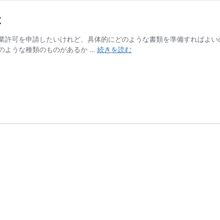
は
業許可を申請したいけれど、具体的にどのような書類を準備すればよい
飲
のような種類のものがあるか …
続きを読む
食
店
の
開
業
届
で
保
健
所
に
提
出
す
る
も