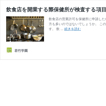
飲食店を開業する際保健所が検査する項
飲食店の営業許可を保健所に申請した
方も多いのではないでしょうか。 こ
飲
す。 飲 …
続きを読む
食
店
を
開
若竹学園
業
す
る
際
保
健
所
が
検
査
す