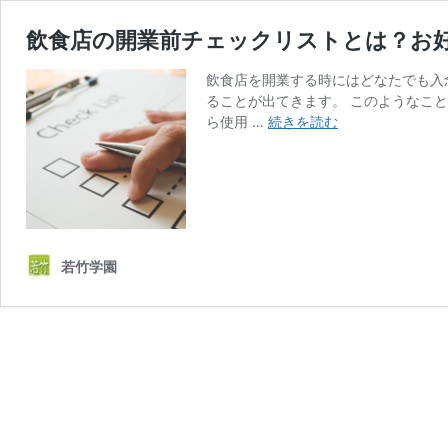
飲食店の開業前チェックリストとは？お
飲食店を開業する時にはどなたでも入
ることが出てきます。 このようなこ
飲
ら使用 …
続きを読む
食
店
の
開
業
前
若竹学園
チ
ェ
ッ
ク
リ
ス
ト
と
は？