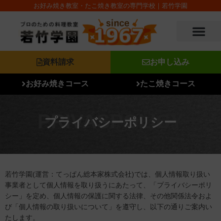
内
お好み焼き教室・たこ焼き教室の専門学校｜若竹学園
容
を
ス
キ
ッ
資料請求
お申し込み
プ
お好み焼きコース
たこ焼きコース
プライバシーポリシー
若竹学園(運営：てっぱん総本家株式会社)では、個人情報取り扱い
事業者として個人情報を取り扱うにあたって、「プライバシーポリ
シー」を定め、個人情報の保護に関する法律、その他関係法令およ
び「個人情報の取り扱いについて」を遵守し、以下の通りご案内い
たします。