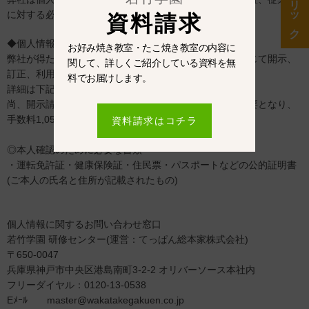
に対する必要かつ適切な監督を行います。
資料請求
◆個人情報の開示、訂正、利用停止等について
お好み焼き教室・たこ焼き教室の内容に
弊社が得たお客様の個人情報は、お客様本人の求めに応じて開示、
関して、詳しくご紹介している資料を無
訂正、利用停止の手続きをとらせていただきます。
料でお届けします。
詳細は下記窓口までお問い合わせください。
尚、開示請求にあたり、本人確認のため下記の書類が必要となり、
手数料1,050円(税込)と送料実費をいただきます。
資料請求はコチラ
◎本人確認のために必要な書類
・運転免許証・健康保険証・住民票・パスポートなどの公的証明書
(ご本人の氏名と住所が記載されたもの)
個人情報に関するお問い合わせ窓口
若竹学園 研修センター(運営：てっぱん総本家株式会社)
〒650-0047
兵庫県神戸市中央区港島南町3-2-2 オリバーソース本社内
フリーダイヤル：0120-13-0538
Eﾒｰﾙ master@wakatakegakuen.co.jp