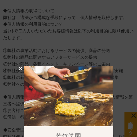
◆個人情報の取得について
弊社は、適法かつ構成な手段によって、個人情報を取得します。
◆個人情報の利用目的について
当ｻｲﾄでご入力いただいたお客様情報は以下の利用目的に限り使用い
たします。
①弊社の事業活動におけるサービスの提供、商品の発送
②弊社の商品に関連するアフターサービスの提供
③弊社の商品・各種イベント・キャンペーン等のご案内
④弊社が提供する商品・サービス等に関するアンケートの実施
⑤弊社の新商品開発・サービスの向上を目的とした情報収集
⑥弊社へのお問い合わせ・依頼等への対応
◆個人情報の第三者への提供 弊社は次の目的以外では個人情報を第
三者へ提供いたしません。
①お客様ご本人の同意がある場合
②司法・行政当局等の要請に基づき開示する場合
資料請求をクリック
◆安全管理措置
若竹学園
弊社は個人データの安全管理のために必要かつ適切な措置、従業員